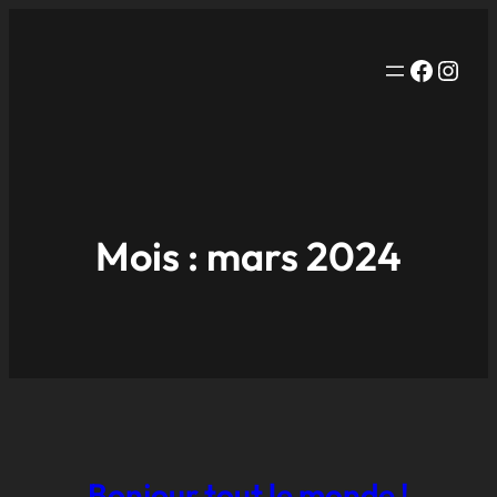
Facebo
Inst
Mois :
mars 2024
Bonjour tout le monde !